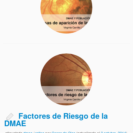
Factores de Riesgo de la
DMAE
etiquetado
dmae
/
retina
por
Cosas de Ojos
(actualizado el
3 octubre, 2014
)