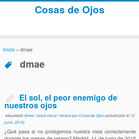
Cosas de Ojos
Inicio
»
dmae
dmae
El sol, el peor enemigo de
nuestros ojos
etiquetado
dmae
/
salud visual
/
verano
por
Cosas de Ojos
(actualizado el
12
junio, 2015
)
¿Qué pasa si no protegemos nuestra vista correctamente
durante los meses de verano? Madrid, 11 de junio de 2015